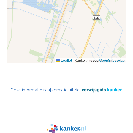
Leaflet
|
Kanker.nl uses
OpenStreetMap
Deze informatie is afkomstig uit de
We