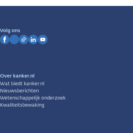
zijn
er
voor
je.
Volg ons
Kanker.nl
Facebook
Instagram
TikTok
LinkedIn
YouTube
Over kanker.nl
Wat biedt kanker.nl
Nieuwsberichten
Wetenschappelijk onderzoek
Kwaliteitsbewaking