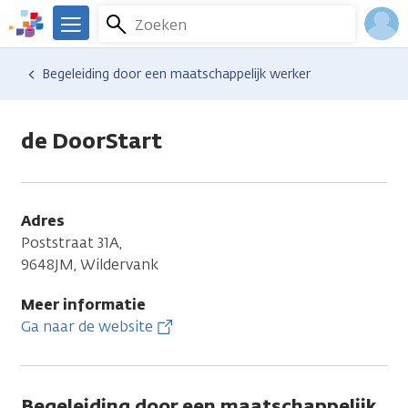
Overslaan
Zoeken
Menu
en
We
naar
zijn
Inlo
Hulp en ondersteuning
Vind hulp bij kanker
Dagelijks leven
Financiële gevolgen
Begeleiding door een maatschappelijk werker
de
er
Acco
inhoud
voor
gaan
je.
de DoorStart
Kanker.nl
Adres
Poststraat 31A,
9648JM, Wildervank
Meer informatie
Ga naar de website
Begeleiding door een maatschappelijk