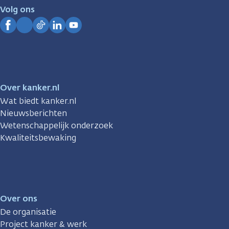
je.
Volg ons
Kanker.nl
Facebook
Instagram
TikTok
LinkedIn
YouTube
Over kanker.nl
Wat biedt kanker.nl
Nieuwsberichten
Wetenschappelijk onderzoek
Kwaliteitsbewaking
Over ons
De organisatie
Project kanker & werk