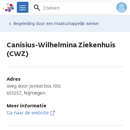
Overslaan
Zoeken
Menu
en
We
naar
zijn
Inlo
Hulp en ondersteuning
Vind hulp bij kanker
Dagelijks leven
Financiële gevolgen
Begeleiding door een maatschappelijk werker
de
er
Acco
inhoud
voor
gaan
je.
Canisius-Wilhelmina Ziekenhuis
Kanker.nl
(CWZ)
Adres
Weg door Jonkerbos 100,
6532SZ, Nijmegen
Meer informatie
Ga naar de website