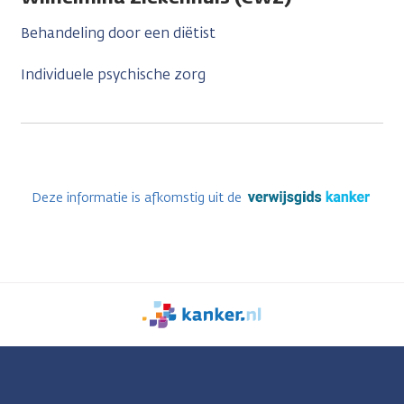
Behandeling door een diëtist
Individuele psychische zorg
Deze informatie is afkomstig uit de
We
zijn
er
voor