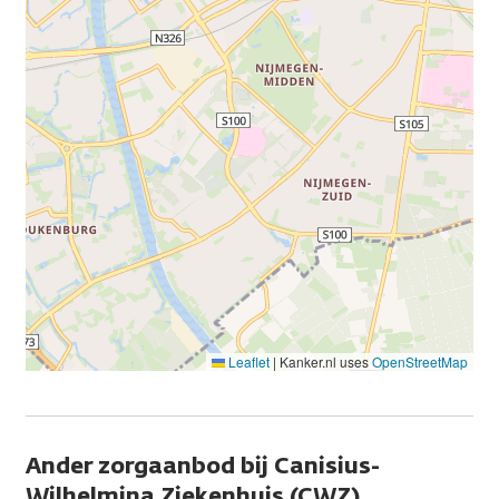
Leaflet
|
Kanker.nl uses
OpenStreetMap
Ander zorgaanbod bij Canisius-
Wilhelmina Ziekenhuis (CWZ)