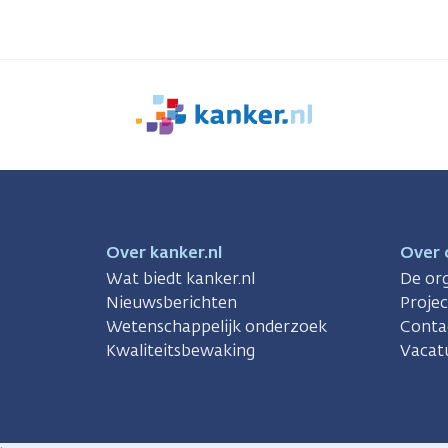
We
zijn
er
voor
je.
Kanker.nl
Over kanker.nl
Over 
Wat biedt kanker.nl
De org
Nieuwsberichten
Proje
Wetenschappelijk onderzoek
Conta
Kwaliteitsbewaking
Vacat