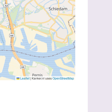
Leaflet
|
Kanker.nl uses
OpenStreetMap