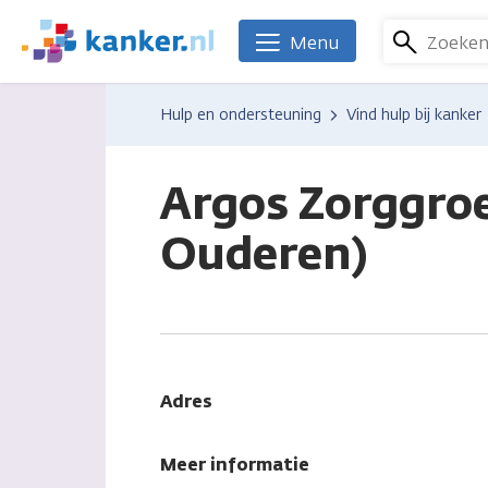
Overslaan
en
Zoeke
Menu
We
naar
zijn
de
er
Hulp en ondersteuning
Vind hulp bij kanker
inhoud
voor
gaan
je.
Kanker.nl
Argos Zorggro
Ouderen)
Adres
Meer informatie