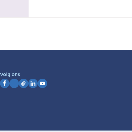
Volg ons
Facebook
Instagram
TikTok
LinkedIn
YouTube