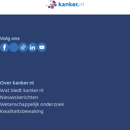
We
zijn
er
voor
je.
Volg ons
Kanker.nl
Facebook
Instagram
TikTok
LinkedIn
YouTube
Over kanker.nl
Wat biedt kanker.nl
Nieuwsberichten
Wetenschappelijk onderzoek
Kwaliteitsbewaking