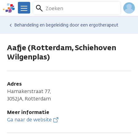
Overslaan
Zoeken
Menu
en
We
naar
zijn
Inlo
Hulp en ondersteuning
Vind hulp bij kanker
Dagelijks leven
Zorg thuis
Behandeling en begeleiding door een ergotherapeut
de
er
Acco
inhoud
voor
gaan
je.
Aafje (Rotterdam, Schiehoven
Kanker.nl
Wilgenplas)
Adres
Hamakerstraat 77,
3052JA, Rotterdam
Meer informatie
Ga naar de website