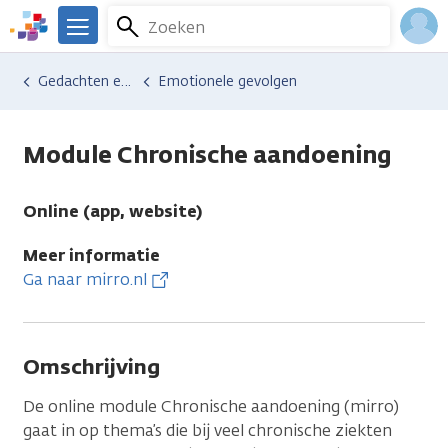
Overslaan
Zoeken
Menu
en
We
naar
zijn
Inlo
Hulp en ondersteuning
Vind hulp bij kanker
Gedachten en emoties
Emotionele gevolgen
de
er
Acco
inhoud
voor
gaan
je.
Module Chronische aandoening
Kanker.nl
Online (app, website)
Meer informatie
Ga naar mirro.nl
Omschrijving
De online module Chronische aandoening (mirro)
gaat in op thema’s die bij veel chronische ziekten