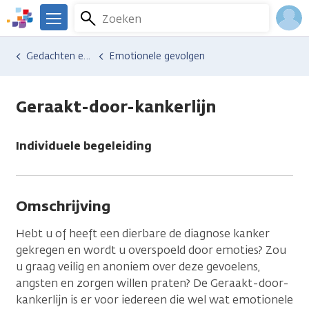
Overslaan
Zoeken
Menu
en
We
naar
zijn
Inlo
Hulp en ondersteuning
Vind hulp bij kanker
Gedachten en emoties
Emotionele gevolgen
de
er
Acco
inhoud
voor
gaan
je.
Geraakt-door-kankerlijn
Kanker.nl
Individuele begeleiding
Omschrijving
Hebt u of heeft een dierbare de diagnose kanker
gekregen en wordt u overspoeld door emoties? Zou
u graag veilig en anoniem over deze gevoelens,
angsten en zorgen willen praten? De Geraakt-door-
kankerlijn is er voor iedereen die wel wat emotionele