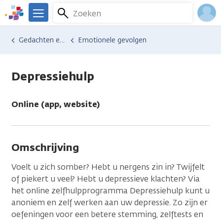
Overslaan
Zoeken
Menu
en
We
naar
zijn
Inlo
Hulp en ondersteuning
Vind hulp bij kanker
Gedachten en emoties
Emotionele gevolgen
de
er
Acco
inhoud
voor
gaan
je.
Depressiehulp
Kanker.nl
Online (app, website)
Omschrijving
Voelt u zich somber? Hebt u nergens zin in? Twijfelt
of piekert u veel? Hebt u depressieve klachten? Via
het online zelfhulpprogramma Depressiehulp kunt u
anoniem en zelf werken aan uw depressie. Zo zijn er
oefeningen voor een betere stemming, zelftests en