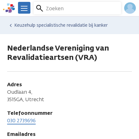
Overslaan
Zoeken
Menu
en
We
naar
zijn
Inlo
Hulp en ondersteuning
Vind hulp bij kanker
Gedachten en emoties
Emotionele gevolgen
Keuzehulp specialistische revalidatie bij kanker
de
er
Acco
inhoud
voor
gaan
je.
Nederlandse Vereniging van
Kanker.nl
Revalidatieartsen (VRA)
Adres
Oudlaan 4,
3515GA, Utrecht
Telefoonnummer
030 2739696
Emailadres