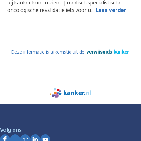
bij kanker kunt u zien of medisch specialistische
oncologische revalidatie iets voor u
…
Lees verder
Deze informatie is afkomstig uit de
We
zijn
er
voor
je.
Volg ons
Kanker.nl