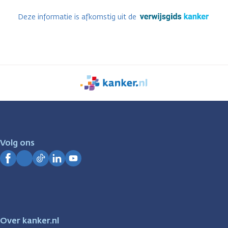
Deze informatie is afkomstig uit de
We
zijn
er
voor
je.
Volg ons
Kanker.nl
Facebook
Instagram
TikTok
LinkedIn
YouTube
Over kanker.nl