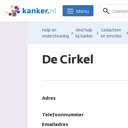
Overslaan
en
Zoeke
Menu
We
naar
zijn
de
er
Hulp en
Vind hulp
Gedachten
inhoud
voor
ondersteuning
bij kanker
en emoties
gaan
je.
Kanker.nl
De Cirkel
Adres
Telefoonnummer
Emailadres