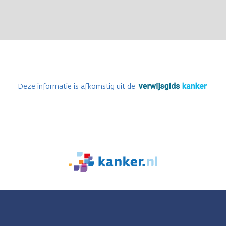
Deze informatie is afkomstig uit de
We
zijn
er
voor
je.