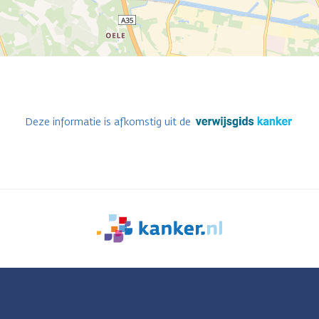
Deze informatie is afkomstig uit de
We
zijn
er
voor
je.