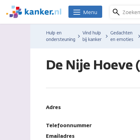
Overslaan
en
Zoeke
Menu
We
naar
zijn
de
er
Hulp en
Vind hulp
Gedachten
inhoud
voor
ondersteuning
bij kanker
en emoties
gaan
je.
Kanker.nl
De Nije Hoeve 
Adres
Telefoonnummer
Emailadres