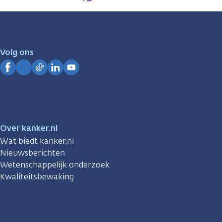
zijn
er
voor
je.
Volg ons
Kanker.nl
Facebook
Instagram
TikTok
LinkedIn
YouTube
Over kanker.nl
Wat biedt kanker.nl
Nieuwsberichten
Wetenschappelijk onderzoek
Kwaliteitsbewaking