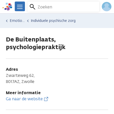
Overslaan
Zoeken
Menu
en
We
naar
zijn
Inlo
Hulp en ondersteuning
Vind hulp bij kanker
Gedachten en emoties
Emotionele gevolgen
Individuele psychische zorg
de
er
Acco
inhoud
voor
gaan
je.
De Buitenplaats,
Kanker.nl
psychologiepraktijk
Adres
Zwarteweg 62,
8017AZ, Zwolle
Meer informatie
Ga naar de website