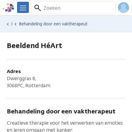
Overslaan
Zoeken
Menu
en
We
naar
zijn
Inlo
Hulp en ondersteuning
Vind hulp bij kanker
Gedachten en emoties
Depressie
Behandeling door een vaktherapeut
de
er
Acco
inhoud
voor
gaan
je.
Beeldend HéArt
Kanker.nl
Adres
Dwerggras 8,
3068PC, Rotterdam
Behandeling door een vaktherapeut
Creatieve therapie voor het verwerken van emoties
en leren omgaan met kanker.