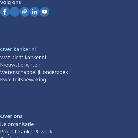
Volg ons
Kanker.nl
Facebook
Instagram
TikTok
LinkedIn
YouTube
Over kanker.nl
Wat biedt kanker.nl
Nieuwsberichten
Wetenschappelijk onderzoek
Kwaliteitsbewaking
Over ons
De organisatie
Project kanker & werk