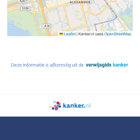
Leaflet
|
Kanker.nl uses
OpenStreetMap
Deze informatie is afkomstig uit de
We
zijn
er
voor
je.