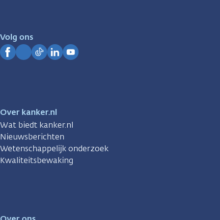
er
voor
je.
Volg ons
Kanker.nl
Facebook
Instagram
TikTok
LinkedIn
YouTube
Over kanker.nl
Wat biedt kanker.nl
Nieuwsberichten
Wetenschappelijk onderzoek
Kwaliteitsbewaking
Over ons