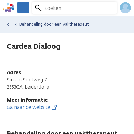
Overslaan
Zoeken
Menu
en
We
naar
zijn
Inlo
Hulp en ondersteuning
Vind hulp bij kanker
Gedachten en emoties
Depressie
Behandeling door een vaktherapeut
de
er
Acco
inhoud
voor
gaan
je.
Cardea Dialoog
Kanker.nl
Adres
Simon Smitweg 7,
2353GA, Leiderdorp
Meer informatie
Ga naar de website
Behandeling door een vaktherapeut