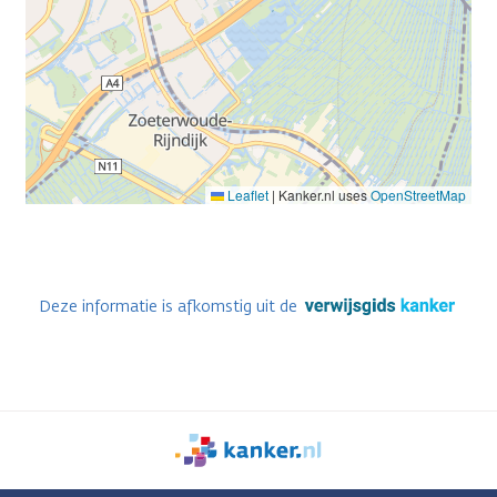
Leaflet
|
Kanker.nl uses
OpenStreetMap
Deze informatie is afkomstig uit de
We
zijn