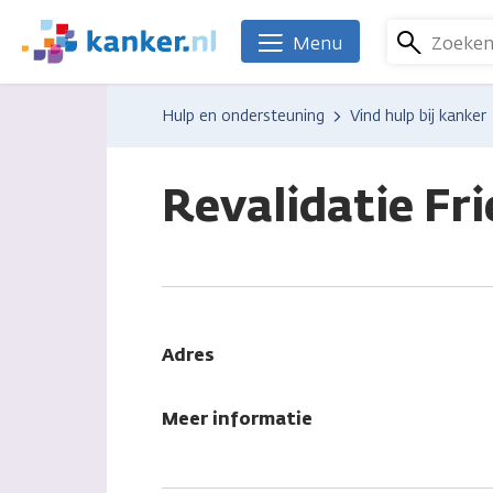
Overslaan
en
Zoeke
Menu
We
naar
zijn
de
er
Hulp en ondersteuning
Vind hulp bij kanker
inhoud
voor
gaan
je.
Kanker.nl
Revalidatie Fr
Adres
Meer informatie