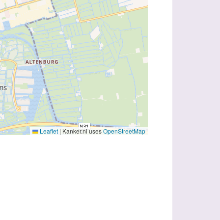
Leaflet
|
Kanker.nl uses
OpenStreetMap