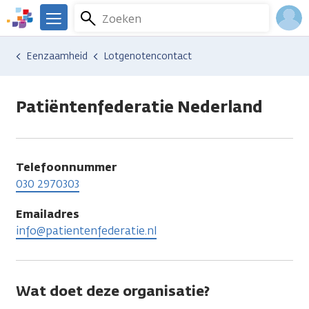
Overslaan
Zoeken
Menu
en
We
naar
zijn
Inlo
Hulp en ondersteuning
Vind hulp bij kanker
Gedachten en emoties
Eenzaamheid
Lotgenotencontact
de
er
Acco
inhoud
voor
gaan
je.
Patiëntenfederatie Nederland
Kanker.nl
Telefoonnummer
030 2970303
Emailadres
info@patientenfederatie.nl
Wat doet deze organisatie?