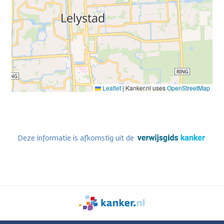
Leaflet
|
Kanker.nl uses
OpenStreetMap
Deze informatie is afkomstig uit de
We
zijn