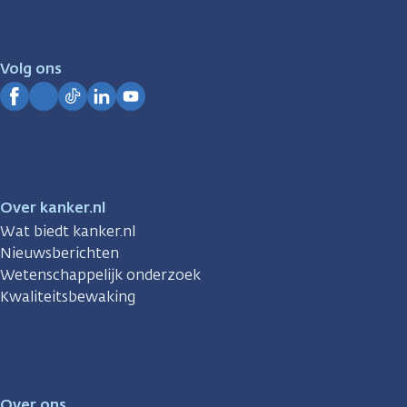
er
voor
je.
Volg ons
Kanker.nl
Facebook
Instagram
TikTok
LinkedIn
YouTube
Over kanker.nl
Wat biedt kanker.nl
Nieuwsberichten
Wetenschappelijk onderzoek
Kwaliteitsbewaking
Over ons