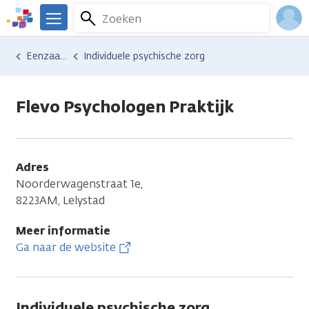
Overslaan
Zoeken
Menu
en
We
naar
zijn
Inlo
Hulp en ondersteuning
Vind hulp bij kanker
Gedachten en emoties
Eenzaamheid
Individuele psychische zorg
de
er
Acco
inhoud
voor
gaan
je.
Flevo Psychologen Praktijk
Kanker.nl
Adres
Noorderwagenstraat 1e,
8223AM, Lelystad
Meer informatie
Ga naar de website
Individuele psychische zorg