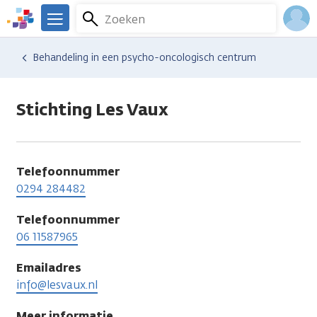
Overslaan
Zoeken
Menu
en
We
naar
zijn
Inlo
Hulp en ondersteuning
Vind hulp bij kanker
Gedachten en emoties
Angst
Behandeling in een psycho-oncologisch centrum
de
er
Acco
inhoud
voor
gaan
je.
Stichting Les Vaux
Kanker.nl
Telefoonnummer
0294 284482
Telefoonnummer
06 11587965
Emailadres
info@lesvaux.nl
Meer informatie