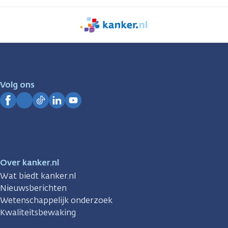
We
zijn
er
voor
je.
Volg ons
Kanker.nl
Facebook
Instagram
TikTok
LinkedIn
YouTube
Over kanker.nl
Wat biedt kanker.nl
Nieuwsberichten
Wetenschappelijk onderzoek
Kwaliteitsbewaking