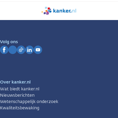
We
zijn
er
voor
je.
Volg ons
Kanker.nl
Facebook
Instagram
TikTok
LinkedIn
YouTube
Over kanker.nl
Wat biedt kanker.nl
Nieuwsberichten
Wetenschappelijk onderzoek
Kwaliteitsbewaking