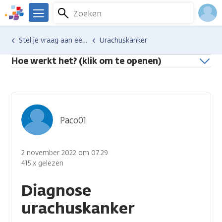
Overslaan
Zoeken
Menu
en
We
naar
zijn
Inlo
Hulp en ondersteuning
Stel je vraag aan een professional
Urachuskanker
de
er
Acco
inhoud
voor
Hoe werkt het? (klik om te openen)
gaan
je.
Kanker.nl
Paco01
2 november 2022 om 07.29
415 x gelezen
Diagnose
urachuskanker