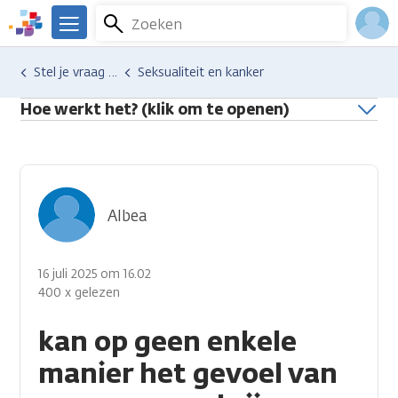
Overslaan
Zoeken
Menu
en
We
naar
zijn
Inlo
Hulp en ondersteuning
Stel je vraag aan een professional
Seksualiteit en kanker
de
er
Acco
inhoud
voor
Hoe werkt het? (klik om te openen)
gaan
je.
Kanker.nl
Albea
16 juli 2025 om 16.02
400 x gelezen
kan op geen enkele
manier het gevoel van