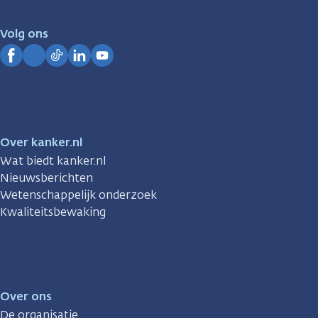
voor
je.
Volg ons
Kanker.nl
Facebook
Instagram
TikTok
LinkedIn
YouTube
Over kanker.nl
Wat biedt kanker.nl
Nieuwsberichten
Wetenschappelijk onderzoek
Kwaliteitsbewaking
Over ons
De organisatie