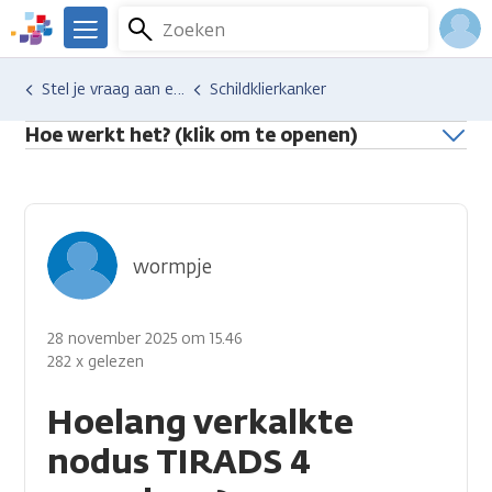
Overslaan
Zoeken
Menu
en
We
naar
zijn
Inlo
Hulp en ondersteuning
Stel je vraag aan een professional
Schildklierkanker
de
er
Acco
inhoud
voor
Hoe werkt het? (klik om te openen)
gaan
je.
Kanker.nl
wormpje
28 november 2025 om 15.46
282 x gelezen
Hoelang verkalkte
nodus TIRADS 4