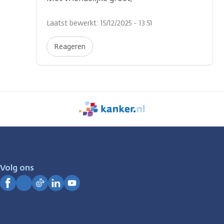
Laatst bewerkt: 15/12/2025 - 13:51
Reageren
We
zijn
er
voor
je.
Volg ons
Kanker.nl
Facebook
Instagram
TikTok
LinkedIn
YouTube