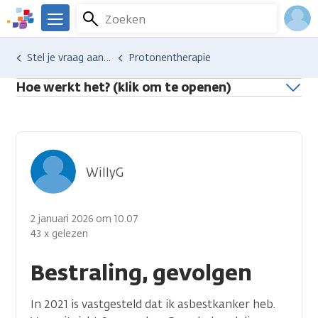
Overslaan
Zoeken
Menu
en
We
naar
zijn
Inlo
Hulp en ondersteuning
Stel je vraag aan een professional
Protonentherapie
de
er
Acco
inhoud
voor
Hoe werkt het? (klik om te openen)
gaan
je.
Kanker.nl
WillyG
2 januari 2026 om 10.07
43 x gelezen
Bestraling, gevolgen
In 2021 is vastgesteld dat ik asbestkanker heb.