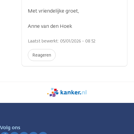
Met vriendelijke groet,
Anne van den Hoek
Laatst bewerkt: 05/01/2026 - 08:52
Reageren
We
zijn
er
voor
je.
Volg ons
Kanker.nl