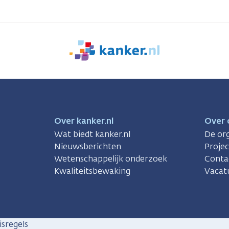
We
zijn
er
voor
je.
Kanker.nl
Over kanker.nl
Over 
Wat biedt kanker.nl
De org
Nieuwsberichten
Proje
Wetenschappelijk onderzoek
Conta
Kwaliteitsbewaking
Vacat
sregels