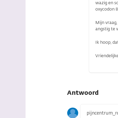
wazig en so
oxycodon 8
Mijn vraag,
angstig te 
Ik hoop, da
Vriendelijk
Antwoord
pijncentrum_r