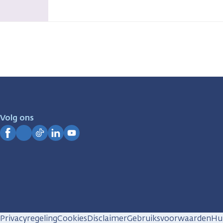
Volg ons
Facebook
Instagram
TikTok
LinkedIn
YouTube
Privacyregeling
Cookies
Disclaimer
Gebruiksvoorwaarden
Hui