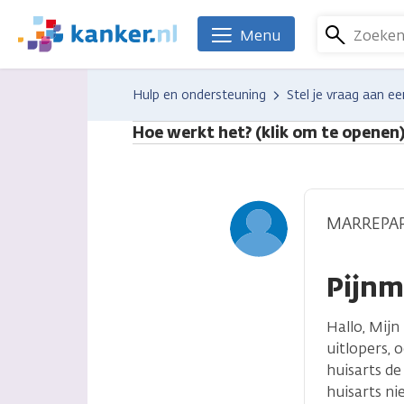
Overslaan
en
Zoeke
Menu
We
naar
zijn
de
er
Hulp en ondersteuning
Stel je vraag aan ee
inhoud
voor
gaan
je.
Hoe werkt het? (klik om te openen
Kanker.nl
MARREPA
Pijnm
Hallo, Mijn
uitlopers, 
huisarts d
huisarts ni