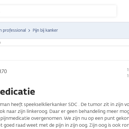
n
n professional
Pijn bij kanker
)
R70
edicatie
 man heeft speekselklierkanker SDC . De tumor zit in zijn 
ook naar zijn linkeroog. Daar er geen behandeling meer mogel
e pijnmedicatie overgenomen. We zijn nu op een punt geko
et goed raad weet met de pijn in zijn oog. Zijn oog is ook r