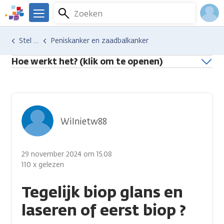
Overslaan
Zoeken
Menu
en
We
naar
zijn
Inlo
Hulp en ondersteuning
Stel je vraag aan een professional
Peniskanker en zaadbalkanker
de
er
Acco
inhoud
voor
Hoe werkt het? (klik om te openen)
gaan
je.
Kanker.nl
Wilnietw88
29 november 2024 om 15.08
110 x gelezen
Tegelijk biop glans en
laseren of eerst biop ?