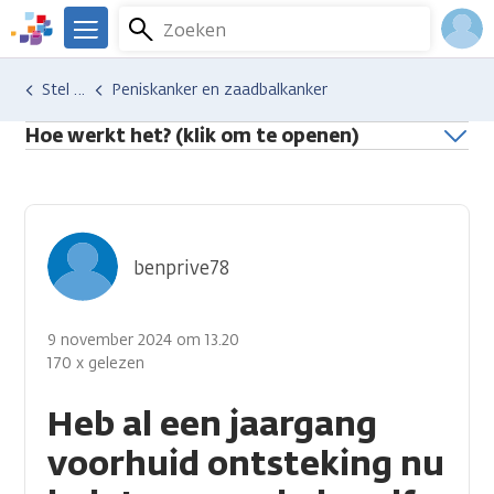
Overslaan
Zoeken
Menu
en
We
naar
zijn
Inlo
Hulp en ondersteuning
Stel je vraag aan een professional
Peniskanker en zaadbalkanker
de
er
Acco
inhoud
voor
Hoe werkt het? (klik om te openen)
gaan
je.
Kanker.nl
benprive78
9 november 2024 om 13.20
170 x gelezen
Heb al een jaargang
voorhuid ontsteking nu