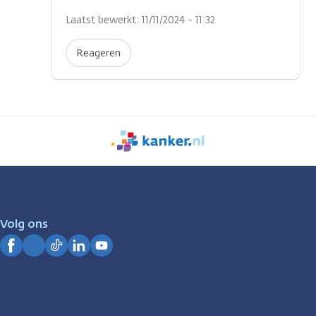
Laatst bewerkt: 11/11/2024 - 11:32
Reageren
We
zijn
er
voor
je.
Volg ons
Kanker.nl
Facebook
Instagram
TikTok
LinkedIn
YouTube