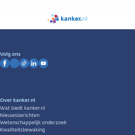
We
zijn
er
voor
je.
Volg ons
Kanker.nl
Facebook
Instagram
TikTok
LinkedIn
YouTube
Over kanker.nl
Wat biedt kanker.nl
Nieuwsberichten
Wetenschappelijk onderzoek
Kwaliteitsbewaking