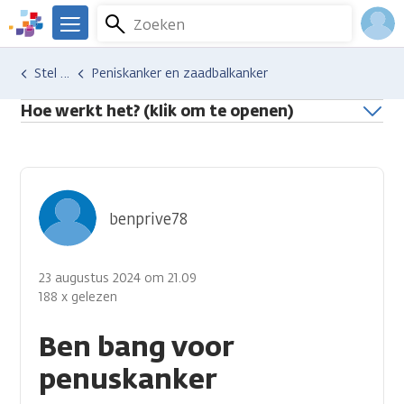
Overslaan
Zoeken
Menu
en
We
naar
zijn
Inlo
Hulp en ondersteuning
Stel je vraag aan een professional
Peniskanker en zaadbalkanker
de
er
Acco
inhoud
voor
Hoe werkt het? (klik om te openen)
gaan
je.
Kanker.nl
benprive78
23 augustus 2024 om 21.09
188 x gelezen
Ben bang voor
penuskanker