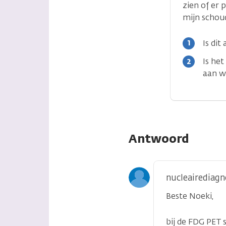
zien of er 
mijn schou
Is dit
Is het
aan we
Antwoord
nucleairediagn
Beste Noeki,
bij de FDG PET 