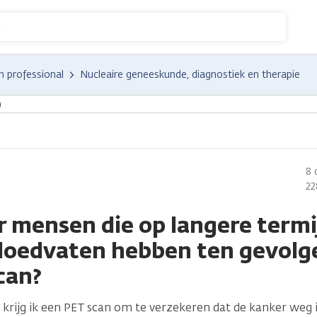
n
n professional
Nucleaire geneeskunde, diagnostiek en therapie
)
8 
22
er mensen die op langere term
loedvaten hebben ten gevolg
can?
 krijg ik een PET scan om te verzekeren dat de kanker weg 