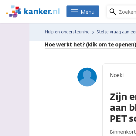
Overslaan
en
Zoeke
Menu
We
naar
zijn
de
er
Hulp en ondersteuning
Stel je vraag aan ee
inhoud
voor
gaan
je.
Hoe werkt het? (klik om te openen
Kanker.nl
Noeki
Zijn 
aan b
PET s
Binnenkort