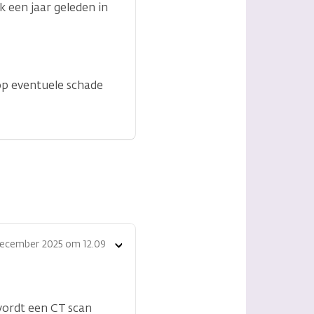
 een jaar geleden in
 op eventuele schade
december 2025 om 12.09
Toon
opties
 wordt een CT scan