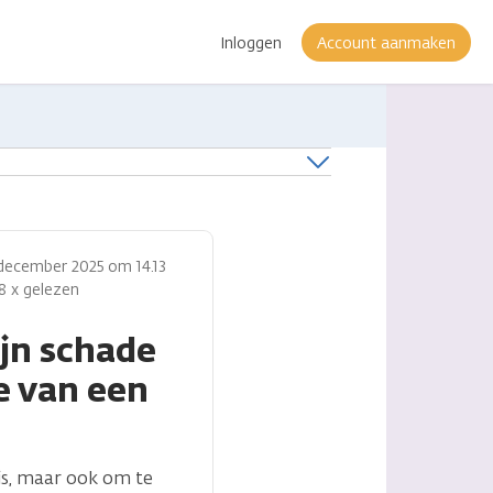
Inloggen
Account aanmaken
december 2025 om 14.13
8 x gelezen
ijn schade
e van een
is, maar ook om te