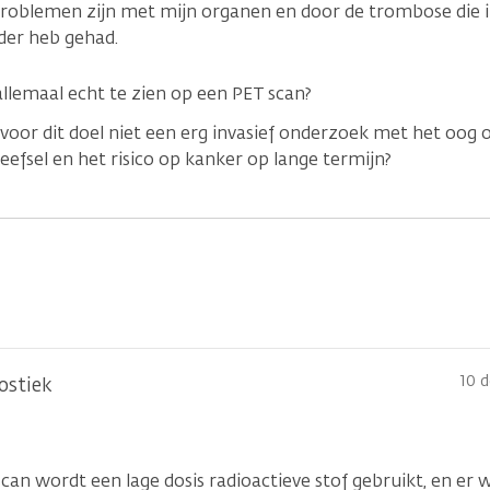
problemen zijn met mijn organen en door de trombose die ik
der heb gehad.
 allemaal echt te zien op een PET scan?
 voor dit doel niet een erg invasief onderzoek met het oog
efsel en het risico op kanker op lange termijn?
10 
ostiek
scan wordt een lage dosis radioactieve stof gebruikt, en er