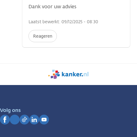
Dank voor uw advies
Laatst bewerkt: 09/12/2025 - 08:30
Reageren
We
zijn
er
voor
je.
Volg ons
Kanker.nl
Facebook
Instagram
TikTok
LinkedIn
YouTube