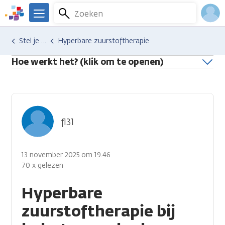
Overslaan
Zoeken
Menu
en
We
naar
zijn
Inlo
Hulp en ondersteuning
Stel je vraag aan een professional
Hyperbare zuurstoftherapie
de
er
Acco
inhoud
voor
Hoe werkt het? (klik om te openen)
gaan
je.
Kanker.nl
fl31
13 november 2025 om 19.46
70 x gelezen
Hyperbare
zuurstoftherapie bij