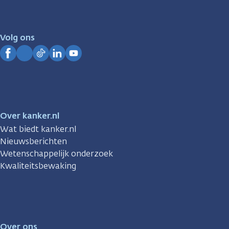
er
voor
je.
Volg ons
Kanker.nl
Facebook
Instagram
TikTok
LinkedIn
YouTube
Over kanker.nl
Wat biedt kanker.nl
Nieuwsberichten
Wetenschappelijk onderzoek
Kwaliteitsbewaking
Over ons