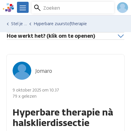
Overslaan
Zoeken
Menu
en
We
naar
zijn
Inlo
Hulp en ondersteuning
Stel je vraag aan een professional
Hyperbare zuurstoftherapie
de
er
Acco
inhoud
voor
Hoe werkt het? (klik om te openen)
gaan
je.
Kanker.nl
Jomaro
9 oktober 2025 om 10.37
79 x gelezen
Hyperbare therapie nà
halsklierdissectie