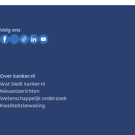
zijn
er
voor
je.
Volg ons
Kanker.nl
Facebook
Instagram
TikTok
LinkedIn
YouTube
Over kanker.nl
Wat biedt kanker.nl
Nieuwsberichten
Wetenschappelijk onderzoek
Kwaliteitsbewaking