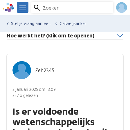
Overslaan
Zoeken
Menu
en
We
naar
zijn
Inlo
Hulp en ondersteuning
Stel je vraag aan een professional
Galwegkanker
de
er
Acco
inhoud
voor
Hoe werkt het? (klik om te openen)
gaan
je.
Kanker.nl
Zeb2345
3 januari 2025 om 13.09
327 x gelezen
Is er voldoende
wetenschappelijks