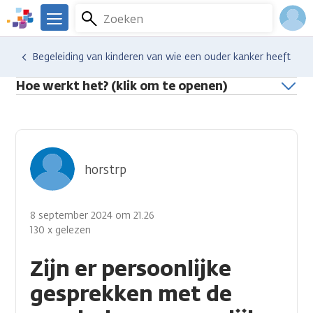
Overslaan
Zoeken
Menu
en
We
naar
zijn
Inlo
Hulp en ondersteuning
Stel je vraag aan een professional
Begeleiding van kinderen van wie een ouder kanker heeft
de
er
Acco
inhoud
voor
Hoe werkt het? (klik om te openen)
gaan
je.
Kanker.nl
horstrp
8 september 2024 om 21.26
130 x gelezen
Zijn er persoonlijke
gesprekken met de