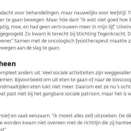
dacht voor behandelingen, maar nauwelijks voor leefstijl. Te
weer te gaan bewegen. Maar hóe dan? “Ik wist niet goed hoe
ig, moe, en had geen vertrouwen meer in mijn lijf.” Uiteindel
 gegoogeld. Zo kwam ik terecht bij Stichting Tegenkracht. 
opener.” Samen met de oncologisch fysiotherapeut maakte 
ewegen aan de slag te gaan.
rheen
mpleet anders uit. Veel sociale activiteiten zijn weggevallen.
emen. Bijvoorbeeld om uit eten te gaan of naar de bioscoo
maaltijden eten lukt niet meer. Daarom eet ze nu ’s ocht
t past niet bij het gangbare sociale patroon, maar het is wat
ief en vaak eenzaam. “Ik moest alles zelf uitzoeken. De dië
 worden kwam niet overeen met de richtlijn die zij hanteer
st.”