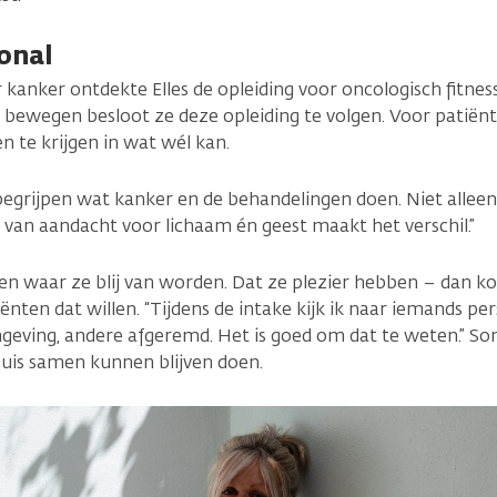
ional
 kanker ontdekte Elles de opleiding voor oncologisch fitness
 bewegen besloot ze deze opleiding te volgen. Voor patiënt
 te krijgen in wat wél kan.
s begrijpen wat kanker en de behandelingen doen. Niet allee
 van aandacht voor lichaam én geest maakt het verschil.”
oen waar ze blij van worden. Dat ze plezier hebben – dan kom
liënten dat willen. “Tijdens de intake kijk ik naar iemands 
eving, andere afgeremd. Het is goed om dat te weten.” Som
uis samen kunnen blijven doen.