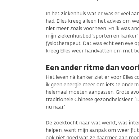
In het ziekenhuis was er was er veel aan
had. Elles kreeg alleen het advies om 
niet meer zoals voorheen. En ik was angst
mijn ziekenhuisbed ‘sporten en kanker’
fysiotherapeut. Dat was echt een eye 
kreeg Elles weer handvatten om met b
Een ander ritme dan voo
Het leven ná kanker ziet er voor Elles co
ik geen energie meer om iets te ondern
helemaal moeten aanpassen. Grote avond
traditionele Chinese gezondheidsleer. “Da
nu naar.”
De zoektocht naar wat werkt, was intens
helpen, want mijn aanpak om weer fit te
ook niet goed wat ze daarmee aan moe