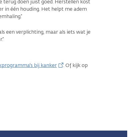
e terug doen juist goed. Herstellen kost
langer in één houding. Het helpt me adem
emhaling.”
s een verplichting, maar als iets wat je
r.”
rkprogramma's bij kanker
. Of kijk op