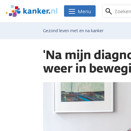
Overslaan
en
Zoeke
Menu
We
naar
zijn
de
er
Gezond leven met en na kanker
inhoud
voor
gaan
je.
Kanker.nl
'Na mijn diagno
weer in beweg