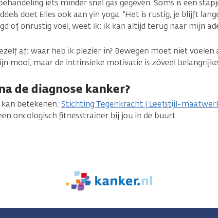
behandeling iets minder snel gas gegeven. Soms is een stapj
iddels doet Elles ook aan yin yoga. “Het is rustig, je blijft 
d of onrustig voel, weet ik: ik kan altijd terug naar mijn ad
elf af: waar heb ik plezier in? Bewegen moet niet voelen al
jn mooi, maar de intrinsieke motivatie is zóveel belangrijke
na de diagnose kanker?
u kan betekenen:
Stichting Tegenkracht | Leefstijl-maatwe
en oncologisch fitnesstrainer bij jou in de buurt.
We
zijn
er