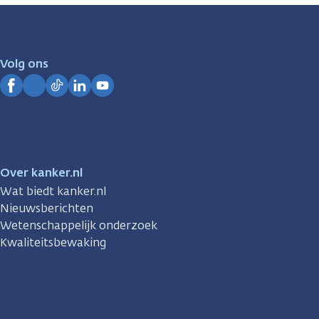
zijn
er
voor
je.
Volg ons
Kanker.nl
Facebook
Instagram
TikTok
LinkedIn
YouTube
Over kanker.nl
Wat biedt kanker.nl
Nieuwsberichten
Wetenschappelijk onderzoek
Kwaliteitsbewaking