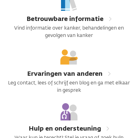
de
weg
Betrouwbare informatie
Vind informatie over kanker, behandelingen en
gevolgen van kanker
Ervaringen van anderen
Leg contact, lees of schrijf een blog en ga met elkaar
in gesprek
Hulp en ondersteuning
Waar kun je terecht? Stel je vraag of zoek hulp