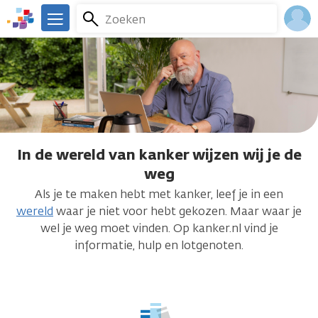
Overslaan
Zoeken
Menu
en
We
naar
zijn
Inlo
de
er
Acco
inhoud
voor
gaan
je.
Kanker.nl
In de wereld van kanker wijzen wij je de
In
weg
de
Als je te maken hebt met kanker, leef je in een
wereld
wereld
waar je niet voor hebt gekozen. Maar waar je
van
wel je weg moet vinden. Op kanker.nl vind je
informatie, hulp en lotgenoten.
kanker
wijzen
wij
je