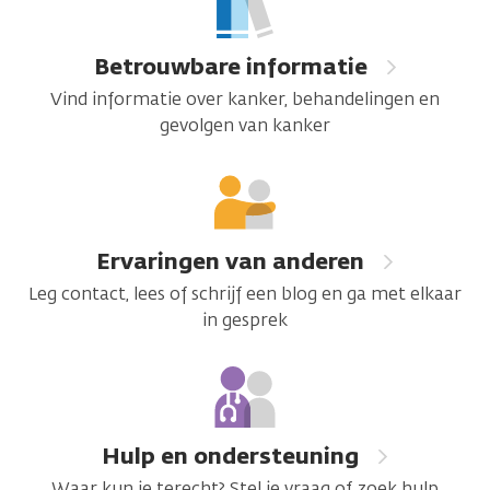
de
weg
Betrouwbare informatie
Vind informatie over kanker, behandelingen en
gevolgen van kanker
Ervaringen van anderen
Leg contact, lees of schrijf een blog en ga met elkaar
in gesprek
Hulp en ondersteuning
Waar kun je terecht? Stel je vraag of zoek hulp