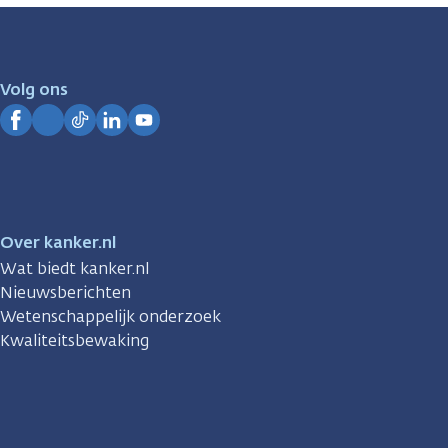
zijn
er
voor
je.
Volg ons
Kanker.nl
Facebook
Instagram
TikTok
LinkedIn
YouTube
Over kanker.nl
Wat biedt kanker.nl
Nieuwsberichten
Wetenschappelijk onderzoek
Kwaliteitsbewaking