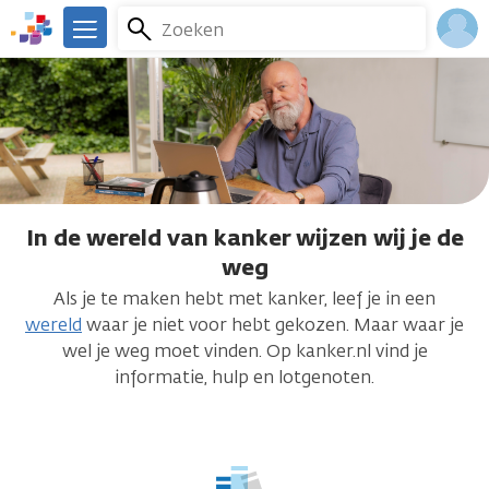
Overslaan
Zoeken
Menu
en
We
naar
zijn
Inlo
de
er
Acco
inhoud
voor
gaan
je.
Kanker.nl
In de wereld van kanker wijzen wij je de
In
weg
de
Als je te maken hebt met kanker, leef je in een
wereld
wereld
waar je niet voor hebt gekozen. Maar waar je
van
wel je weg moet vinden. Op kanker.nl vind je
informatie, hulp en lotgenoten.
kanker
wijzen
wij
je