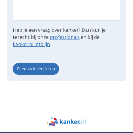
zocht?
Heb je een vraag over kanker? Dan kun je
terecht bij onze
professionals
en bij de
kanker.nl infolijn
.
We
zijn