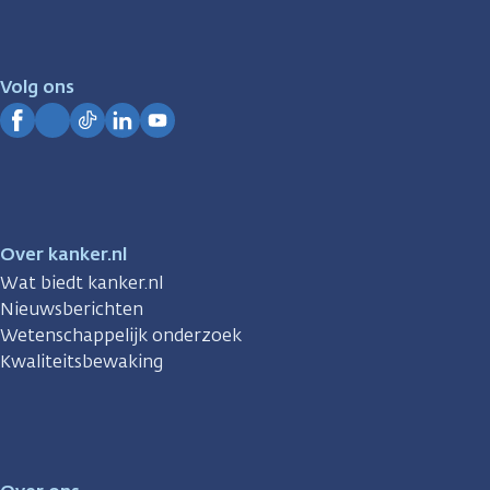
er
voor
je.
Volg ons
Kanker.nl
Facebook
Instagram
TikTok
LinkedIn
YouTube
Over kanker.nl
Wat biedt kanker.nl
Nieuwsberichten
Wetenschappelijk onderzoek
Kwaliteitsbewaking