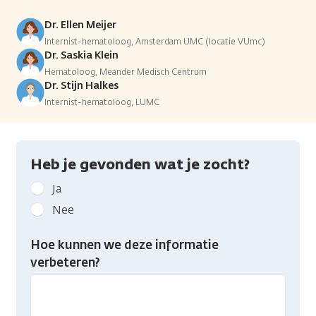
Dr. Ellen Meijer
Internist-hematoloog, Amsterdam UMC (locatie VUmc)
Dr. Saskia Klein
Hematoloog, Meander Medisch Centrum
Dr. Stijn Halkes
Internist-hematoloog, LUMC
Heb je gevonden wat je zocht?
Geef
Ja
kanker.nl
Nee
feedback:
Heb
Hoe kunnen we deze informatie
je
verbeteren?
gevonden
wat
je