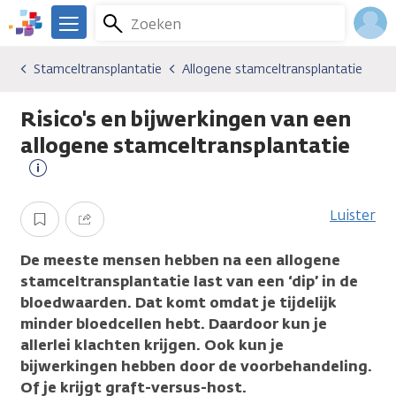
Overslaan
Zoeken
Menu
en
We
naar
zijn
Inlo
Stamceltransplantatie
Allogene stamceltransplantatie
Soorten behandelingen
Stamceltransplantatie
Allogene stamceltransplantatie
de
er
Acco
inhoud
voor
Risico's en bijwerkingen van een
gaan
je.
Kanker.nl
allogene stamceltransplantatie
Meer
informatie
Luister
Opslaan
Delen
De meeste mensen hebben na een allogene
stamceltransplantatie last van een ‘dip’ in de
bloedwaarden. Dat komt omdat je tijdelijk
minder bloedcellen hebt. Daardoor kun je
allerlei klachten krijgen. Ook kun je
bijwerkingen hebben door de voorbehandeling.
Of je krijgt graft-versus-host.