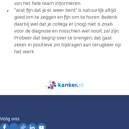
van het hele team informeren.
“Wat fijn dat je er weer bent” is natuurlijk altijd
goed om te zeggen en fijn om te horen. Bedenk
daarbij wel dat je collega er (nog) niet is zoals
voor de diagnose en misschien wel nooit zal zijn.
Probeer dat begrip over te brengen, dat gaat
zeker in positieve zin bijdragen aan terugkeer op
het werk.
We
zijn
er
voor
je.
Volg ons
Kanker.nl