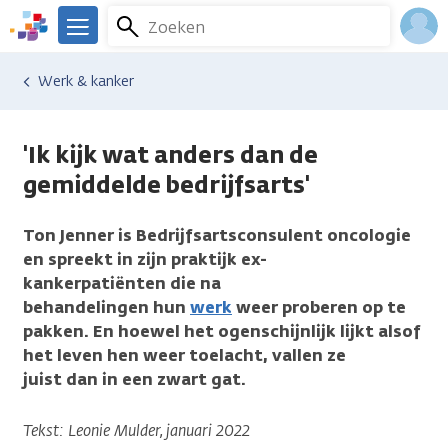
Overslaan
Zoeken
Menu
en
We
naar
zijn
Inlo
Werk & kanker
de
er
Acco
inhoud
voor
gaan
je.
'Ik kijk wat anders dan de
Kanker.nl
gemiddelde bedrijfsarts'
Ton Jenner is Bedrijfsartsconsulent oncologie
en spreekt in zijn praktijk ex-
kankerpatiënten die na
behandelingen hun
werk
weer proberen op te
pakken. En hoewel het ogenschijnlijk lijkt alsof
het leven hen weer toelacht, vallen ze
juist dan in een zwart gat.
Tekst: Leonie Mulder, januari 2022