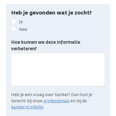
Heb je gevonden wat je zocht?
Geef
Ja
kanker.nl
Nee
feedback:
Heb
Hoe kunnen we deze informatie
je
verbeteren?
gevonden
wat
je
zocht?
Heb je een vraag over kanker? Dan kun je
terecht bij onze
professionals
en bij de
kanker.nl infolijn
.