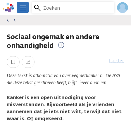
Overslaan
Zoeken
Menu
en
We
naar
zijn
Inlo
de
er
Acco
inhoud
voor
Sociaal ongemak en andere
gaan
je.
onhandigheid
Kanker.nl
Meer
informatie
Luister
Opslaan
Delen
Deze tekst is afkomstig van overwegmetkanker.nl. De AYA
die deze tekst geschreven heeft, blijft liever anoniem.
Kanker is een open uitnodiging voor
misverstanden. Bijvoorbeeld als je vrienden
aannemen dat je iets niet wilt, terwijl dat niet
waar is. Of omgekeerd.