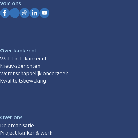
je.
Volg ons
Kanker.nl
Facebook
Instagram
TikTok
LinkedIn
YouTube
Over kanker.nl
Wat biedt kanker.nl
Nieuwsberichten
Wetenschappelijk onderzoek
Kwaliteitsbewaking
Over ons
De organisatie
Project kanker & werk