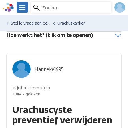
Overslaan
Zoeken
Menu
en
We
naar
zijn
Inlo
Hulp en ondersteuning
Stel je vraag aan een professional
Urachuskanker
de
er
Acco
inhoud
voor
Hoe werkt het? (klik om te openen)
gaan
je.
Kanker.nl
Hanneke1995
25 juli 2023 om 20.39
2044 x gelezen
Urachuscyste
preventief verwijderen