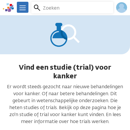
Overslaan
Zoeken
Menu
en
We
naar
zijn
Inlo
de
er
Acco
inhoud
voor
gaan
je.
Kanker.nl
Vind een studie (trial) voor
kanker
Er wordt steeds gezocht naar nieuwe behandelingen
voor kanker. Of naar betere behandelingen. Dit
gebeurt in wetenschappelijke onderzoeken. Die
heten studies of trials. Bekijk op deze pagina hoe je
zo'n studie of trial voor kanker kunt vinden. En lees
meer informatie over hoe trials werken.