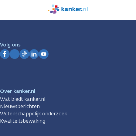
We
zijn
er
voor
je.
Volg ons
Kanker.nl
Facebook
Instagram
TikTok
LinkedIn
YouTube
Over kanker.nl
Wat biedt kanker.nl
Nieuwsberichten
Wetenschappelijk onderzoek
Kwaliteitsbewaking