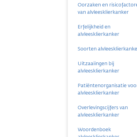
Oorzaken en risicofactor
van alvleesklierkanker
Erfelijkheid en
alvleesklierkanker
Soorten alvleesklierkank
Uitzaaiingen bij
alvleesklierkanker
Patiëntenorganisatie voo
alvleesklierkanker
Overlevingscijfers van
alvleesklierkanker
Woordenboek
alvleesklierkanker