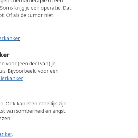
ijgen chemotherapie of een
Soms krijg je een operatie. Dat
bt. Of als de tumor niet
ierkanke
r
.
ker
en voor (een deel van) je
is. Bijvoorbeeld voor een
lierkanker
.
n. Ook kan eten moeilijk zijn.
ast van somberheid en angst.
ezen.
kanker
.