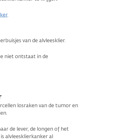
nker
.
rbuisjes van de alvleesklier.
e niet ontstaat in de
r
rcellen losraken van de tumor en
ien.
naar de lever, de longen of het
is alvleesklierkanker al