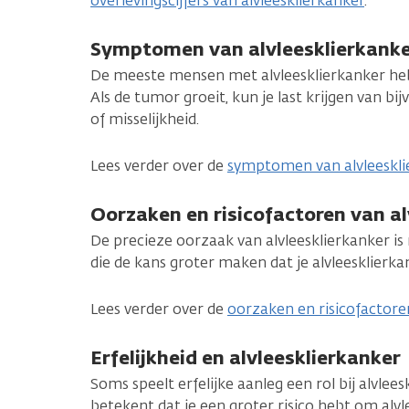
overlevingscijfers van alvleesklierkanker
.
Symptomen van alvleesklierkank
De meeste mensen met alvleesklierkanker heb
Als de tumor groeit, kun je last krijgen van bij
of misselijkheid.
Lees verder over de
symptomen van alvleeskli
Oorzaken en risicofactoren van al
De precieze oorzaak van alvleesklierkanker is 
die de kans groter maken dat je alvleesklierkan
Lees verder over de
oorzaken en risicofactore
Erfelijkheid en alvleesklierkanker
Soms speelt erfelijke aanleg een rol bij alvlees
betekent dat je een groter risico hebt om alvle