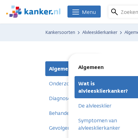
Overslaan
en
Zoeke
Menu
We
naar
zijn
de
er
Kankersoorten
Alvleesklierkanker
Algem
inhoud
voor
gaan
je.
Kanker.nl
Algemeen
Algemeen
Onderzoeken
Wat is
alvleesklierkanker?
Diagnose
De alvleesklier
Behandelingen
Symptomen van
Gevolgen
alvleesklierkanker