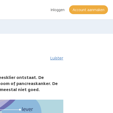
Inloggen
Account aanmaken
eer
nformatie
Luister
leesklier ontstaat. De
noom of pancreaskanker. De
n meestal niet goed.