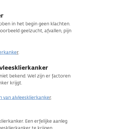
er
ben in het begin geen klachten.
voorbeeld geelzucht, afvallen, pijn
erkanke
r
.
vleesklierkanker
niet bekend. Wel zijn er factoren
ker krijgt.
n van alvleesklierkanke
r
.
klierkanker. Een erfelijke aanleg
esklierkanker te krijgen.