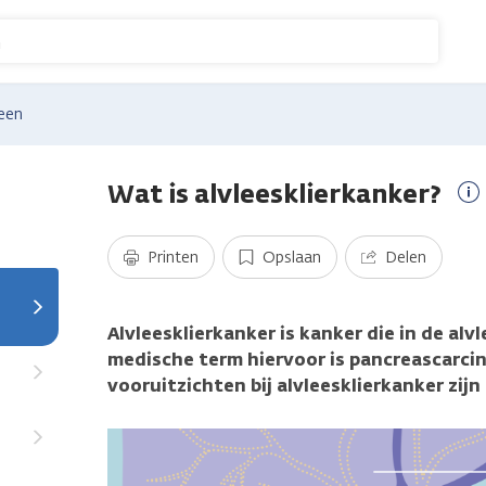
n
een
Wat is alvleesklierkanker?
M
i
Printen
Opslaan
Delen
Alvleesklierkanker is kanker die in de alv
medische term hiervoor is pancreascarci
vooruitzichten bij alvleesklierkanker zij