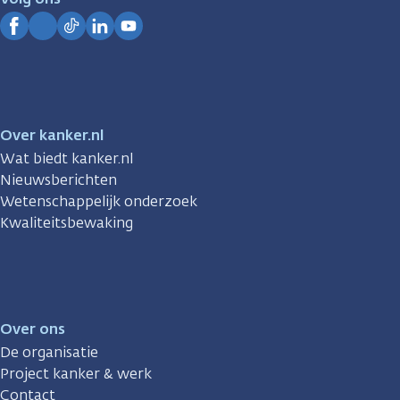
Kanker.nl
Facebook
Instagram
TikTok
LinkedIn
YouTube
Over kanker.nl
Wat biedt kanker.nl
Nieuwsberichten
Wetenschappelijk onderzoek
Kwaliteitsbewaking
Over ons
De organisatie
Project kanker & werk
Contact