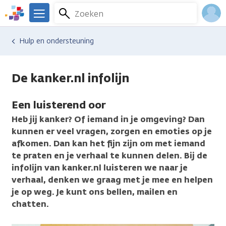
Overslaan
Zoeken
Menu
en
We
naar
zijn
Inlo
Hulp en ondersteuning
de
er
Acco
inhoud
voor
gaan
je.
De kanker.nl infolijn
Kanker.nl
Een luisterend oor
Heb jij kanker? Of iemand in je omgeving? Dan
kunnen er veel vragen, zorgen en emoties op je
afkomen. Dan kan het fijn zijn om met iemand
te praten en je verhaal te kunnen delen. Bij de
infolijn van kanker.nl luisteren we naar je
verhaal, denken we graag met je mee en helpen
je op weg. Je kunt ons bellen, mailen en
chatten.