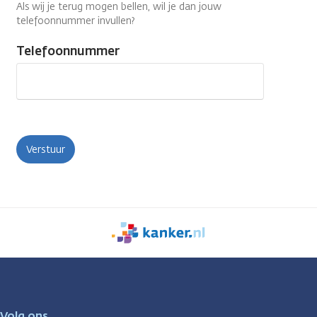
Als wij je terug mogen bellen, wil je dan jouw
telefoonnummer invullen?
Telefoonnummer
We
zijn
er
voor
je.
Volg ons