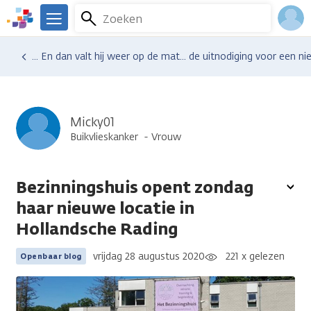
Overslaan
Zoeken
Menu
en
We
naar
zijn
Inlo
Ervaringen van anderen
Blogsoverzicht
... En dan valt hij weer op de mat... de uitnodiging voor een 
de
er
Acco
inhoud
voor
gaan
je.
Kanker.nl
Micky01
Buikvlieskanker
Vrouw
Bezinningshuis opent zondag
To
haar nieuwe locatie in
opt
Hollandsche Rading
vrijdag 28 augustus 2020
221 x gelezen
Openbaar blog