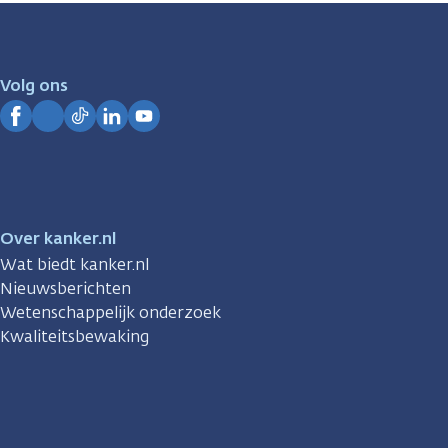
zijn
er
voor
je.
Volg ons
Kanker.nl
Facebook
Instagram
TikTok
LinkedIn
YouTube
Over kanker.nl
Wat biedt kanker.nl
Nieuwsberichten
Wetenschappelijk onderzoek
Kwaliteitsbewaking